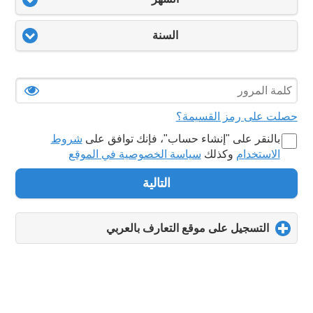
السنة
حصلت على رمز القسيمة؟
بالنقر على "‏إنشاء حساب‏"، فإنك توافق على
شروط
الاستخدام
وكذلك
سياسة الخصوصية في الموقع
التالية
التسجيل على موقع التعارف بالعربي
click
to
expand
contents