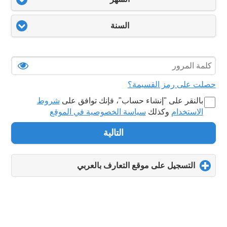
السنة
حصلت على رمز القسيمة؟
بالنقر على "‏إنشاء حساب‏"، فإنك توافق على
شروط
الاستخدام
وكذلك
سياسة الخصوصية في الموقع
التالية
التسجيل على موقع التعارف بالعربي
click
to
expand
contents