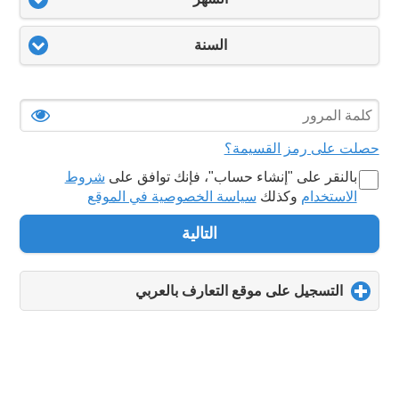
السنة
حصلت على رمز القسيمة؟
بالنقر على "‏إنشاء حساب‏"، فإنك توافق على
شروط
الاستخدام
وكذلك
سياسة الخصوصية في الموقع
التالية
التسجيل على موقع التعارف بالعربي
click
to
expand
contents