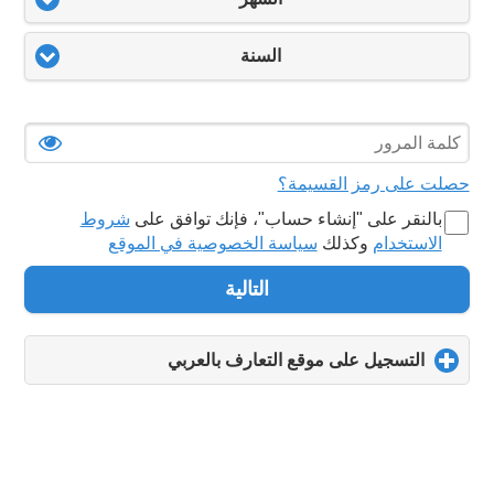
السنة
حصلت على رمز القسيمة؟
بالنقر على "‏إنشاء حساب‏"، فإنك توافق على
شروط
الاستخدام
وكذلك
سياسة الخصوصية في الموقع
التالية
التسجيل على موقع التعارف بالعربي
click
to
expand
contents