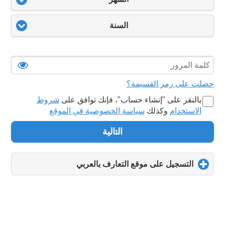
السنة
حصلت على رمز القسيمة؟
بالنقر على "‏إنشاء حساب‏"، فإنك توافق على
شروط
الاستخدام
وكذلك
سياسة الخصوصية في الموقع
التالية
التسجيل على موقع التعارف بالعربي
click
to
expand
contents