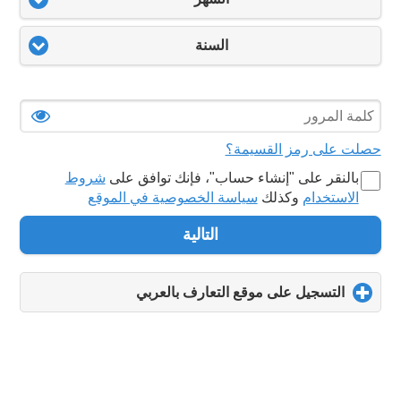
السنة
حصلت على رمز القسيمة؟
بالنقر على "‏إنشاء حساب‏"، فإنك توافق على
شروط
الاستخدام
وكذلك
سياسة الخصوصية في الموقع
التالية
التسجيل على موقع التعارف بالعربي
click
to
expand
contents